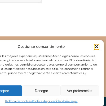
Gestionar consentimiento
DE SOCIAL
r las mejores experiencias, utilizamos tecnologías como las cookies
NCA EL DESCANSILLO, ctra Morón – Marchena (A-361) km 4.
nar y/o acceder a la información del dispositivo. El consentimiento
610 Paradas, Sevilla. ESPAÑA
ecnologías nos permitirá procesar datos como el comportamiento de
icinas centrales: 601 926 811
o las identificaciones únicas en este sitio. No consentir o retirar el
rreo: info@agromoron.com
nto, puede afectar negativamente a ciertas características y
ceptar
Denegar
Ver preferencias
Política de cookies
Política de privacidad
Aviso legal
Aviso legal
Política de privacidad
Política de cookies