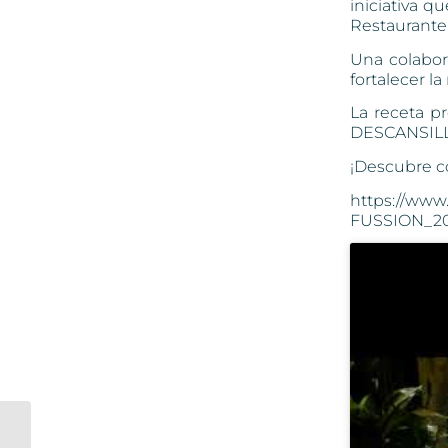
iniciativa q
Restaurant
Una colabora
fortalecer l
La receta 
DESCANSILLO
¡Descubre c
https://www
FUSSION_20
El Descansillo en